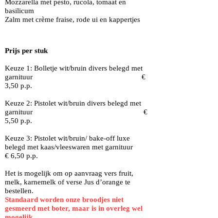
Mozzarella met pesto, rucola, tomaat en
basilicum
Zalm met crème fraise, rode ui en kappertjes
Prijs per stuk
Keuze 1: Bolletje wit/bruin divers belegd met
garnituur €
3,50 p.p.
Keuze 2: Pistolet wit/bruin divers belegd met
garnituur €
5,50 p.p.
Keuze
3: Pistolet wit/bruin/ bake-off luxe
belegd met kaas/vleeswaren met garnituur
€ 6,50 p.p.
Het is mogelijk om op aanvraag vers fruit,
melk, karnemelk of verse Jus d’orange te
bestellen.
Standaard worden onze broodjes niet
gesmeerd met boter, maar is in overleg wel
mogelijk.